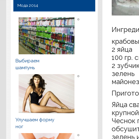
Мода 2014
Ингреди
крабовы
2 яйца
100 гр. 
Выбираем
2 зубчи
шампунь
зелень
майонез 
Пригото
Яйца св
крупной
Улучшаем форму
Чеснок 
ног
обсушит
зелень 