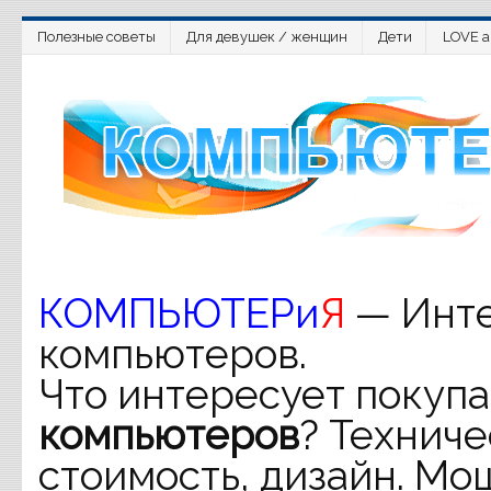
Полезные советы
Для девушек / женщин
Дети
LOVE a
КОМПЬЮТЕРи
Я
— Инте
компьютеров.
Что интересует покупа
компьютеров
? Техниче
стоимость, дизайн. Мо