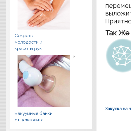
перемеш
выложит
Приятно
Так Же
Секреты
молодости и
красоты рук
Закуска на 
Вакуумные банки
от целлюлита