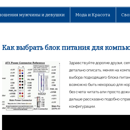
ношения мужчины и девушки
Мода и Красота
Сво
Как выбрать блок питания для компь
Здравствуйте дорогие друзья, се
детально описать, меняя на ком
выбора подходящего блока питан
возможно быть нехорошо для нор
без счета читать али просто дож
дальше рассказано подобно спра
конфигурации.