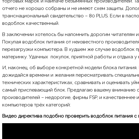
торговых марок и наипаче безымянных производителей. Т
отчего не хорошо собраны и не имеют схем защиты. Допо
транснациональный свидетельство – 80 PLUS. Если в пасп
водоблок качественный.
В заключении хотелось бы напомнить дорогим читателям и
Покупая водоблок питания от неизвестного производителя
перезагрузки компьютера. В худшем же случае водоблок п
материнку. Удачных покупок, приятной работы и отдыха у
И, наконец, об выборе конкретной модели блока питания. 
дожидайся времени и желания пересматривать специальны
технических характеристиках, сравнивать и оценивать уй
самый приспевающий блок. Предлагаю вашему вниманию с
производителей – недорогие, фирмы FSP, и качественнее и
компьютеров трёх категорий:
Видео директива подобно проверить водоблок питания 