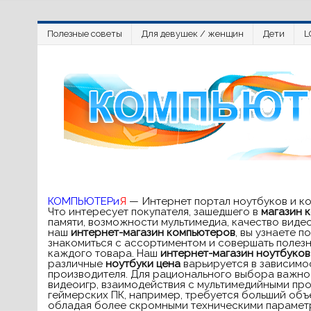
Полезные советы
Для девушек / женщин
Дети
L
КОМПЬЮТЕРи
Я
— Интернет портал ноутбуков и к
Что интересует покупателя, зашедшего в
магазин 
памяти, возможности мультимедиа, качество виде
наш
интернет-магазин компьютеров
, вы узнаете 
знакомиться с ассортиментом и совершать полезн
каждого товара. Наш
интернет-магазин ноутбуков
различные
ноутбуки цена
варьируется в зависимос
производителя. Для рационального выбора важно 
видеоигр, взаимодействия с мультимедийными про
геймерских ПК, например, требуется больший объе
обладая более скромными техническими параметра