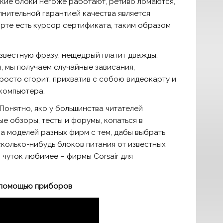
акие блоки негоже работают, ретиво ломаются,
лнительной гарантией качества является
орте есть курсор сертификата, таким образом
звестную фразу: нещедрый платит дважды.
, мы получаем случайные зависания,
росто сгорит, прихватив с собою видеокарту и
 компьютера.
Понятно, яко у большинства читателей
е обзоры, тесты и форумы, копаться в
ма моделей разных фирм с тем, дабы выбрать
колько-нибудь блоков питания от известных
 чуток любимее – фирмы Corsair для
с помощью приборов