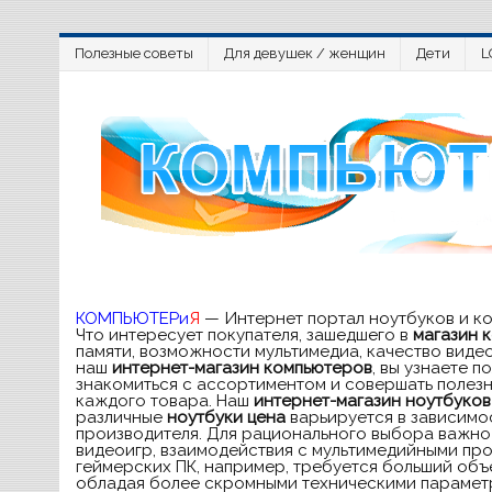
Полезные советы
Для девушек / женщин
Дети
L
КОМПЬЮТЕРи
Я
— Интернет портал ноутбуков и к
Что интересует покупателя, зашедшего в
магазин 
памяти, возможности мультимедиа, качество виде
наш
интернет-магазин компьютеров
, вы узнаете 
знакомиться с ассортиментом и совершать полезн
каждого товара. Наш
интернет-магазин ноутбуков
различные
ноутбуки цена
варьируется в зависимос
производителя. Для рационального выбора важно 
видеоигр, взаимодействия с мультимедийными про
геймерских ПК, например, требуется больший объе
обладая более скромными техническими параметра