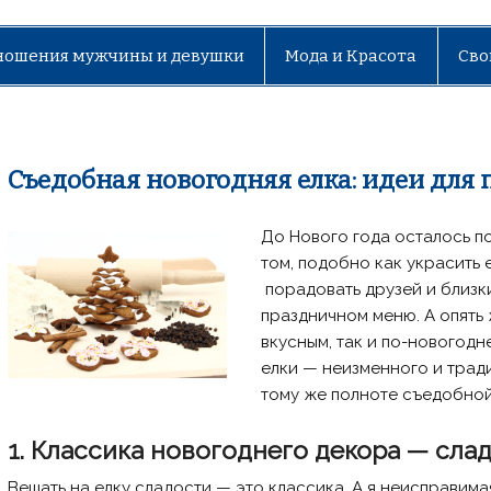
ношения мужчины и девушки
Мода и Красота
Сво
Съедобная новогодняя елка: идеи для
До Нового года осталось п
том, подобно как украсить
порадовать друзей и близк
праздничном меню. А опять 
вкусным, так и по-новогодн
елки — неизменного и трад
тому же полноте съедобной
1. Классика новогоднего декора — сла
Вешать на елку сладости — это классика. А я неисправима