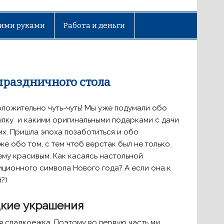
ими руками
Работа и деньги
 праздничного стола
оложительно чуть-чуть! Мы уже подумали обо
 елку и какими оригинальными подарками с дачи
их. Пришла эпоха позаботиться и обо
же обо том, с тем чтоб верстак был не только
ему красивым. Как касаясь настольной
иционного символа Нового года? А если она к
?)
дкие украшения
я сладкоежка. Поэтому во первую часть ми