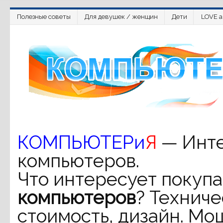
Полезные советы
Для девушек / женщин
Дети
LOVE a
КОМПЬЮТЕРи
Я
— Инте
компьютеров.
Что интересует покупа
компьютеров
? Техниче
стоимость, дизайн. Мо