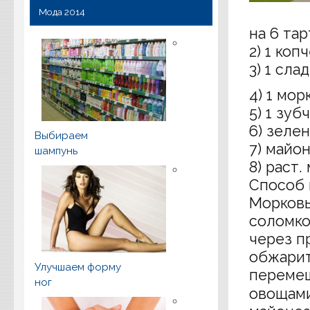
Мода 2014
на 6 тар
2) 1 ко
3) 1 сла
4) 1 мор
5) 1 зуб
6) зелен
Выбираем
7) майон
шампунь
8) раст.
Способ 
Морковь
соломко
через п
обжарит
Улучшаем форму
перемеш
ног
овощами