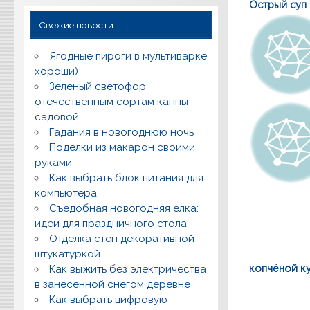
Острый суп
Свежие новости
Ягодные пироги в мультиварке
хороши)
Зеленый светофор
отечественным сортам канны
садовой
Гадания в новогоднюю ночь
Поделки из макарон своими
руками
Как выбрать блок питания для
компьютера
Съедобная новогодняя елка:
идеи для праздничного стола
Отделка стен декоративной
штукатуркой
копчёной к
Как выжить без электричества
в занесенной снегом деревне
Как выбрать цифровую