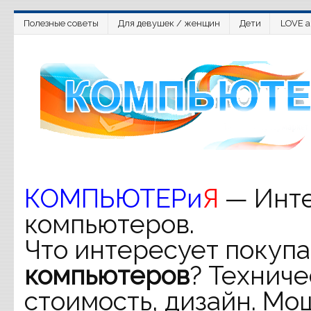
Полезные советы
Для девушек / женщин
Дети
LOVE a
КОМПЬЮТЕРи
Я
— Инте
компьютеров.
Что интересует покупа
компьютеров
? Техниче
стоимость, дизайн. Мо