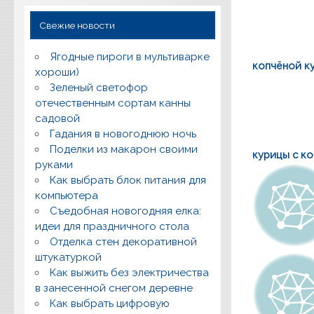
Свежие новости
Ягодные пироги в мультиварке
копчёной к
хороши)
Зеленый светофор
отечественным сортам канны
садовой
Гадания в новогоднюю ночь
Поделки из макарон своими
курицы с к
руками
Как выбрать блок питания для
компьютера
Съедобная новогодняя елка:
идеи для праздничного стола
Отделка стен декоративной
штукатуркой
Как выжить без электричества
в занесенной снегом деревне
Как выбрать цифровую