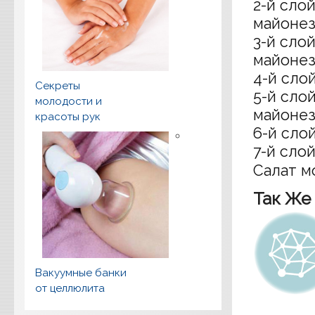
2-й сло
майонез
3-й сло
майонез
4-й сло
Секреты
5-й сло
молодости и
майонез
красоты рук
6-й слой
7-й слой
Салат м
Так Же
Вакуумные банки
от целлюлита