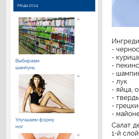
Мода 2014
Ингреди
- черно
- куриц
Выбираем
- пекин
шампунь
- шампи
- лук
- яйца, 
- тверд
- грецк
- майон
Улучшаем форму
Салат д
ног
1-й сло