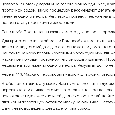
целлофана). Маску держим на голове ровно один час, а з
проточной водой. Такую процедуру рекомендуют делать не 
течение одного месяца. Регулярно применяя её, уже на в
волосы станут крепкими и здоровыми.
Рецепт №2. Восстанавливающая маска для волос с персик
Для приготовления этой маски Вам необходимо взять одн
ложечку жидкого мёда и две столовых ложки домашнего т
нанесите на кожу головы круговыми массирующими движен
маски при помощи проточной тёплой воды и шампуня. Прод
неделю на протяжении одного месяца. Результат долго не 
Рецепт №3. Маска с персиковым маслом для сухих ломких 
Чтобы приготовить эту маску Вам нужно смешать в глубок
персикового и оливкового масла, а также несколько капе
приготовленную смесь по всей длине волос (не забывайте
плёнкой и полотенцем оставьте маску на один час. Остат
шампуня подходящего для Вашего типа волос.