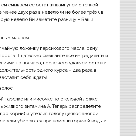
атем смываем её остатки шампунем с тёплой
менее двух раз в неделю (и не более трёх), в
торую неделю Вы заметите разницу – Ваши
овым маслом.
у чайную ложечку персикового масла, одну
ворога. Тщательно смешайте все ингредиенты и
иями на полчаса, после чего удаляем остатки
олжительность одного курса – два раза в
заставит себя ждать!
волос.
ой тарелке или мисочке по столовой ложке
ль жидкого витамина А. Теперь распределите
 про корни) и утеплив голову целлофановой
ки маски убираются при помощи горячей воды и