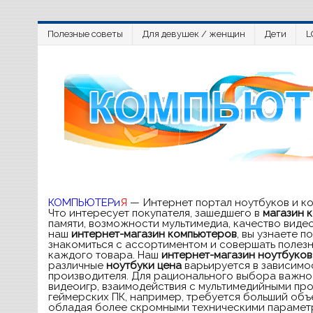
Полезные советы
Для девушек / женщин
Дети
L
КОМПЬЮТЕРи
Я
— Интернет портал ноутбуков и к
Что интересует покупателя, зашедшего в
магазин 
памяти, возможности мультимедиа, качество виде
наш
интернет-магазин компьютеров
, вы узнаете 
знакомиться с ассортиментом и совершать полезн
каждого товара. Наш
интернет-магазин ноутбуков
различные
ноутбуки цена
варьируется в зависимос
производителя. Для рационального выбора важно 
видеоигр, взаимодействия с мультимедийными про
геймерских ПК, например, требуется больший объе
обладая более скромными техническими параметра