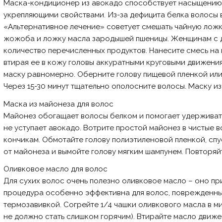
Маска-кондиционер из авокадо способствует насыщению
укрепляющими свойствами. Из-за дефицита белка волосы вы
«Альтернативное лечение» советует смешать чайную ложк
жожоба и ложку масла зародышей пшеницы. Женщинам с 
количество перечисленных продуктов. Нанесите смесь на
втирая ее в кожу головы аккуратными круговыми движени
маску равномерно. Оберните голову пищевой пленкой или
Через 15-30 минут тщательно ополосните волосы. Маску и
Маска из майонеза для волос
Майонез обогащает волосы белком и помогает удерживать 
не уступает авокадо. Вотрите простой майонез в чистые в
кончикам. Обмотайте голову полиэтиленовой пленкой, спу
от майонеза и вымойте голову мягким шампунем. Повторяй
Оливковое масло для волос
Для сухих волос очень полезно оливковое масло – оно при
процедура особенно эффективна для волос, поврежденны
термозавивкой. Согрейте 1/4 чашки оливкового масла в м
не должно стать слишком горячим). Втирайте масло движе