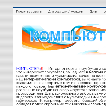
Полезные советы
Для девушек / женщин
Дети
L
КОМПЬЮТЕРи
Я
— Интернет портал ноутбуков и к
Что интересует покупателя, зашедшего в
магазин 
памяти, возможности мультимедиа, качество виде
наш
интернет-магазин компьютеров
, вы узнаете 
знакомиться с ассортиментом и совершать полезн
каждого товара. Наш
интернет-магазин ноутбуков
различные
ноутбуки цена
варьируется в зависимос
производителя. Для рационального выбора важно 
видеоигр, взаимодействия с мультимедийными про
геймерских ПК, например, требуется больший объе
обладая более скромными техническими параметра