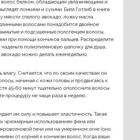
 волос белком, обладающим увлажняющими и
глядят ломкими и сухими. Билл Готлиб в книге
у мякоти спелого авокадо, ложку масла
длинными волосами понадобится двойное
 вымытые и подсушенные полотенцем волосы,
ями при помощи кончиков пальцев. Распределите
 наденьте полиэтиленовую шапочку для душа.
з авокадо можно делать еженедельно.
влагу. Считается, что по своим качествам он
олосы, начиная с кожи головы и продвигаясь к
стя 45-60 минут тщательно ополосните волосы
те процедуру не чаще раза в неделю.
дает им силу и повышает эластичность. Такая
х чрезмерным использованием фена или
икроволновой печи или на умеренном огне (оно
ниями от корней к кончикам волос. Когда ваши