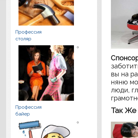
Профессия
столяр
Спонсор
заботит
вы на р
няню мо
люди, г
грамотн
Профессия
Так Же
байер