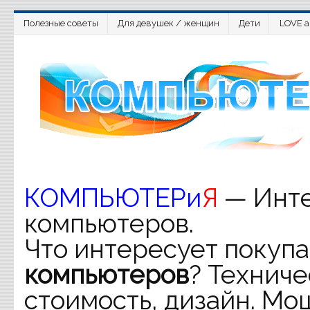
Полезные советы
Для девушек / женщин
Дети
LOVE a
КОМПЬЮТЕРи
Я
— Инте
компьютеров.
Что интересует покупа
компьютеров
? Техниче
стоимость, дизайн. Мо