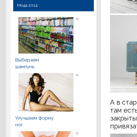
Мода 2014
Выбираем
шампунь
А в ста
там ест
закрыты
Улучшаем форму
ног
привяза