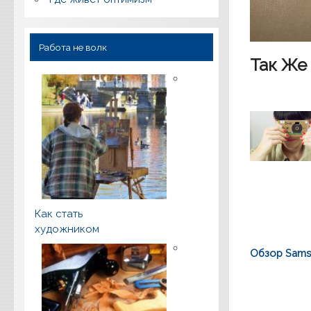
Работа не волк
Так Же
Как стать
художником
Обзор Samsu