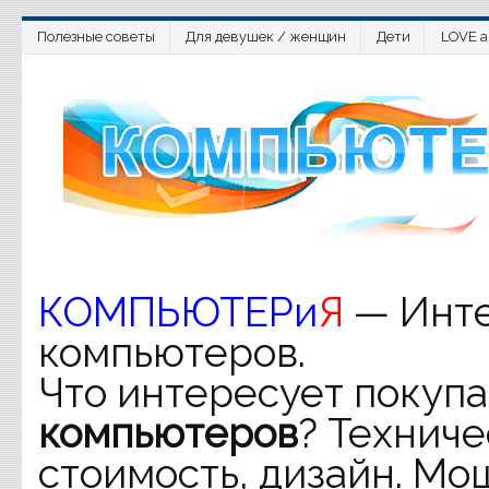
Полезные советы
Для девушек / женщин
Дети
LOVE a
КОМПЬЮТЕРи
Я
— Инте
компьютеров.
Что интересует покупа
компьютеров
? Техниче
стоимость, дизайн. Мо