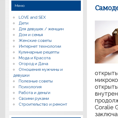
Меню
Самод
LOVE and SEX
Дети
Для девушек / женщин
Дом и семья
Женские советы
Интернет технологии
Кулинарные рецепты
Мода и Красота
Огород и Дача
Отношения мужчины и
открыты
девушки
микроко
Полезные советы
открыты
Психология
Работа и деньги
внутрен
Своими руками
продолж
Строительство и ремонт
Coralie
заключа