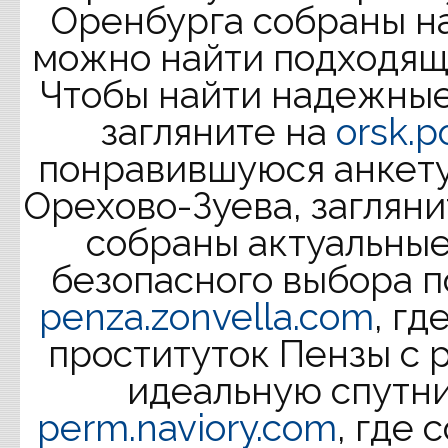
Оренбурга собраны н
можно найти подходящу
Чтобы найти надежные
загляните на
orsk.p
понравившуюся анкету.
Орехово-Зуева, заглян
собраны актуальные 
безопасного выбора 
penza.zonvella.com
, г
проституток Пензы с р
идеальную спутн
perm.naviory.com
, где