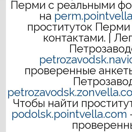
Перми с реальными фот
на
perm.pointvell
проституток Перми
контактами. | Ле
Петрозавод
petrozavodsk.navi
проверенные анкеты
Петрозаво
petrozavodsk.zonvella.c
Чтобы найти проститут
podolsk.pointvella.com
проверенн