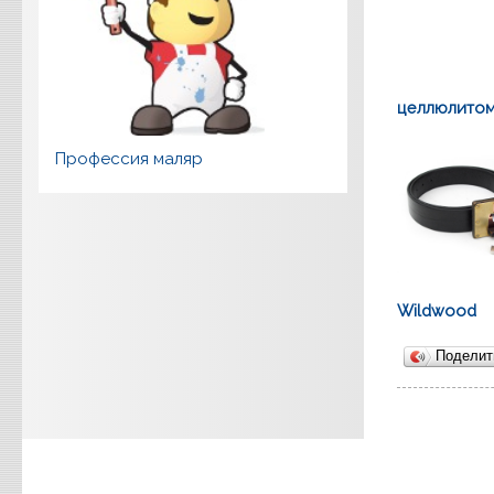
целлюлито
Профессия маляр
Wildwood
Подели