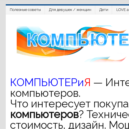
Полезные советы
Для девушек / женщин
Дети
LOVE a
КОМПЬЮТЕРи
Я
— Инте
компьютеров.
Что интересует покупа
компьютеров
? Техниче
стоимость, дизайн. Мо