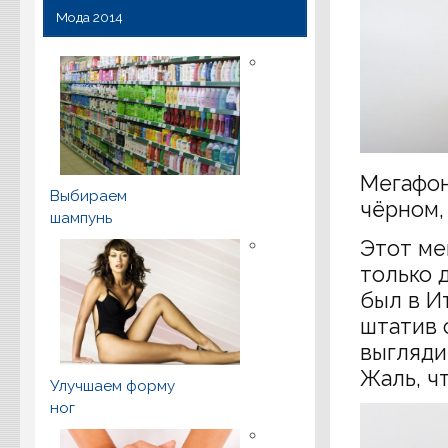
Мода 2014
Мегафон
Выбираем
чёрном,
шампунь
Этот ме
только 
был в И
штатив 
выгляди
Жаль, ч
Улучшаем форму
ног