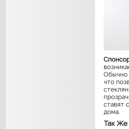
Спонсор
возника
Обычно 
что поз
стеклян
прозрач
ставят 
дома.
Так Же