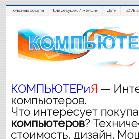
Полезные советы
Для девушек / женщин
Дети
LOVE a
КОМПЬЮТЕРи
Я
— Инте
компьютеров.
Что интересует покупа
компьютеров
? Техниче
стоимость, дизайн. Мо