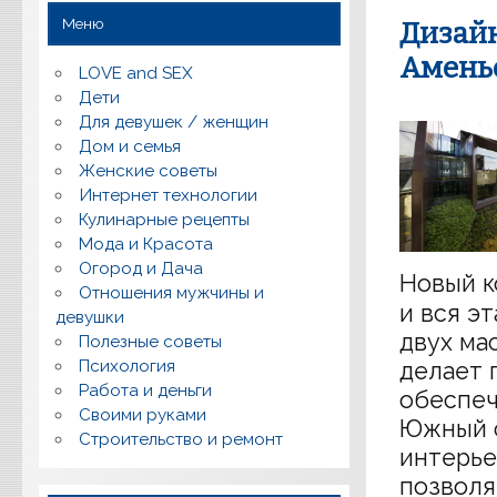
Меню
Дизай
Амень
LOVE and SEX
Дети
Для девушек / женщин
Дом и семья
Женские советы
Интернет технологии
Кулинарные рецепты
Мода и Красота
Огород и Дача
Новый к
Отношения мужчины и
и вся э
девушки
двух ма
Полезные советы
Психология
делает 
Работа и деньги
обеспеч
Своими руками
Южный ф
Строительство и ремонт
интерье
позволя