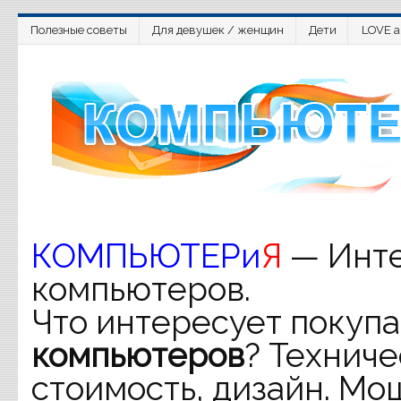
Полезные советы
Для девушек / женщин
Дети
LOVE a
КОМПЬЮТЕРи
Я
— Инте
компьютеров.
Что интересует покупа
компьютеров
? Техниче
стоимость, дизайн. Мо