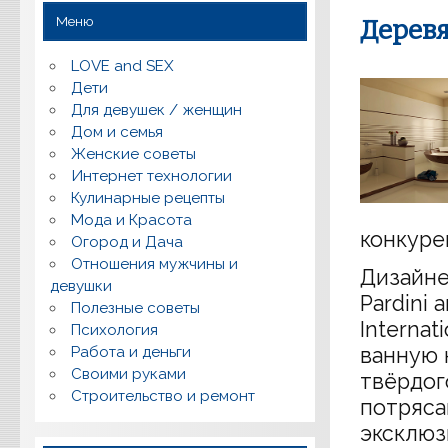
Меню
Деревя
LOVE and SEX
Дети
Для девушек / женщин
Дом и семья
Женские советы
Интернет технологии
Кулинарные рецепты
Мода и Красота
конкуре
Огород и Дача
Отношения мужчины и
Дизайне
девушки
Pardini 
Полезные советы
Interna
Психология
Работа и деньги
ванную 
Своими руками
твёрдог
Строительство и ремонт
потряса
эксклюз