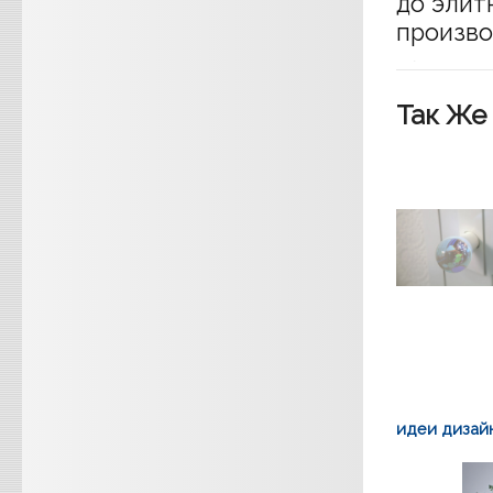
до элит
произво
Так Же
идеи дизай