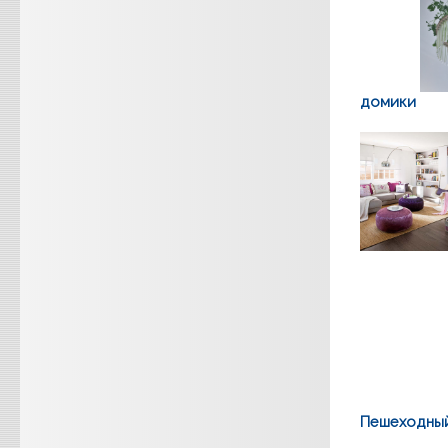
домики
Пешеходный