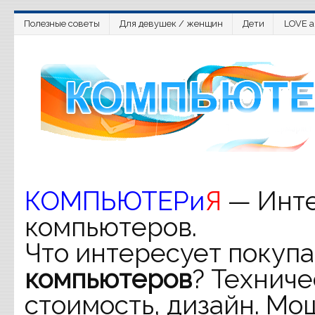
Полезные советы
Для девушек / женщин
Дети
LOVE a
КОМПЬЮТЕРи
Я
— Инте
компьютеров.
Что интересует покупа
компьютеров
? Техниче
стоимость, дизайн. Мо